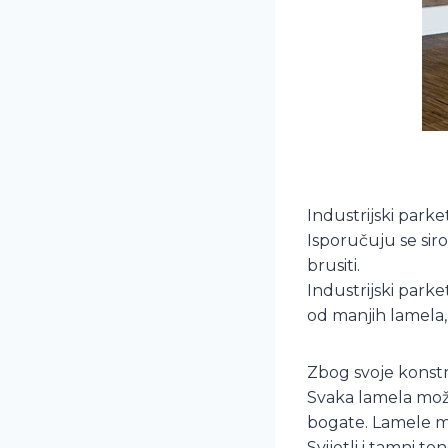
Industrijski parke
Isporučuju se sir
brusiti.
Industrijski parke
od manjih lamela,
Zbog svoje konstr
Svaka lamela može
bogate. Lamele mo
Svijetli i tamni to