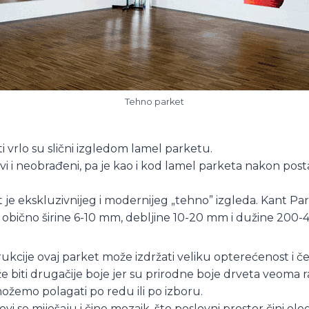
Tehno parket
ti vrlo su slični izgledom lamel parketu.
ovi i neobrađeni, pa je kao i kod lamel parketa nakon pos
t je ekskluzivnijeg i modernijeg „tehno” izgleda. Kant Par
 obično širine 6-10 mm, debljine 10-20 mm i dužine 200
ukcije ovaj parket može izdržati veliku opterećenost i če
 biti drugačije boje jer su prirodne boje drveta veoma r
žemo polagati po redu ili po izboru.
novi se miješaju i čine mozaik, što poslovni prostor čini el