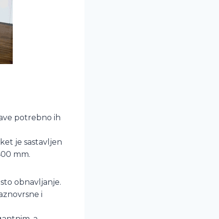
tave potrebno ih
ket je sastavljen
-400 mm.
sto obnavljanje.
aznovrsne i
egantnim, a