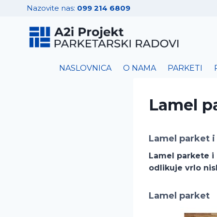
Skip
Nazovite nas:
099 214 6809
to
content
NASLOVNICA
O NAMA
PARKETI
Lamel p
Lamel parket i 
Lamel parkete i 
odlikuje vrlo ni
Lamel parket