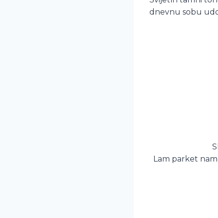
dnevnu sobu udob
S
Lam parket nam d