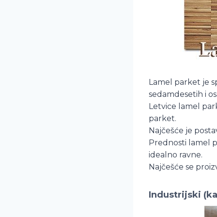
Lamel parket je sp
sedamdesetih i o
Letvice lamel pa
parket.
Najčešće je posta
Prednosti lamel p
idealno ravne.
Najčešće se proiz
Industrijski (k