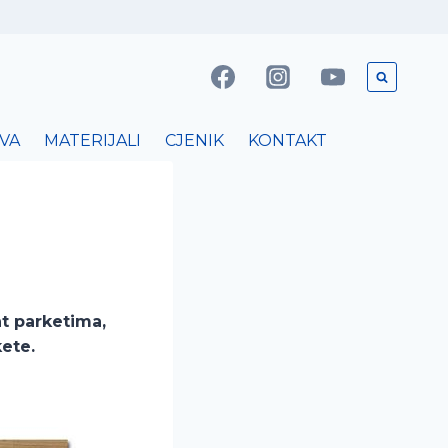
VA
MATERIJALI
CJENIK
KONTAKT
nt parketima,
kete.