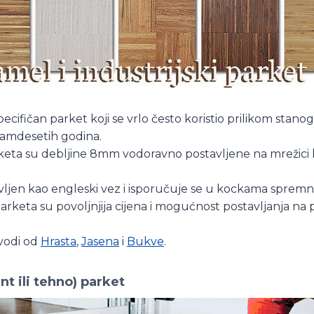
ecifičan parket koji se vrlo često koristio prilikom stano
samdesetih godina.
rketa su debljine 8mm vodoravno postavljene na mrežici
vljen kao engleski vez i isporučuje se u kockama spremn
arketa su povoljnjija cijena i mogućnost postavljanja na
vodi od
Hrasta
,
Jasena
i
Bukve
.
ant ili tehno) parket