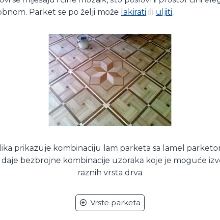
nom. Parket se po želji može
lakirati
ili
uljiti
.
lika prikazuje kombinaciju lam parketa sa lamel parket
aje bezbrojne kombinacije uzoraka koje je moguće izve
raznih vrsta drva
Vrste parketa