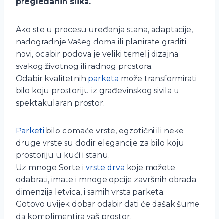
pregledanih slika.
Ako ste u procesu uređenja stana, adaptacije,
nadogradnje Vašeg doma ili planirate graditi
novi, odabir podova je veliki temelj dizajna
svakog životnog ili radnog prostora.
Odabir kvalitetnih
parketa
može transformirati
bilo koju prostoriju iz građevinskog sivila u
spektakularan prostor.
Parketi
bilo domaće vrste, egzotični ili neke
druge vrste su dodir elegancije za bilo koju
prostoriju u kući i stanu.
Uz mnoge Sorte i
vrste drva
koje možete
odabrati, imate i mnoge opcije završnih obrada,
dimenzija letvica, i samih vrsta parketa.
Gotovo uvijek dobar odabir dati će dašak šume
da komplimentira vaš prostor.