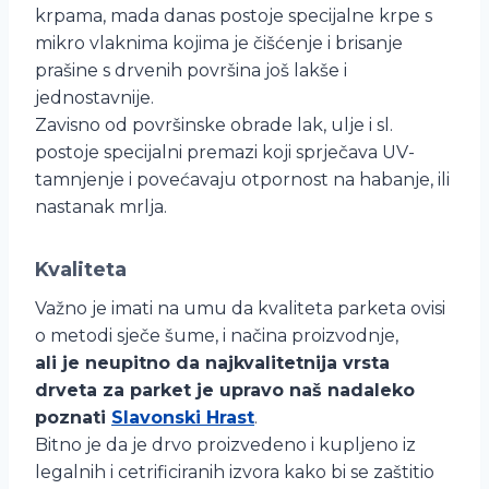
krpama, mada danas postoje specijalne krpe s
mikro vlaknima kojima je čišćenje i brisanje
prašine s drvenih površina još lakše i
jednostavnije.
Zavisno od površinske obrade lak, ulje i sl.
postoje specijalni premazi koji sprječava UV-
tamnjenje i povećavaju otpornost na habanje, ili
nastanak mrlja.
Kvaliteta
Važno je imati na umu da kvaliteta parketa ovisi
o metodi sječe šume, i načina proizvodnje,
ali je neupitno da najkvalitetnija vrsta
drveta za parket je upravo naš nadaleko
poznati
Slavonski Hrast
.
Bitno je da je drvo proizvedeno i kupljeno iz
legalnih i cetrificiranih izvora kako bi se zaštitio