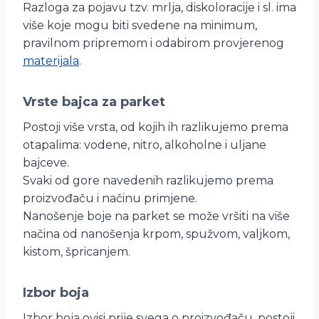
Razloga za pojavu tzv. mrlja, diskoloracije i sl. ima
više koje mogu biti svedene na minimum,
pravilnom pripremom i odabirom provjerenog
materijala
.
Vrste bajca za parket
Postoji više vrsta, od kojih ih razlikujemo prema
otapalima: vodene, nitro, alkoholne i uljane
bajceve.
Svaki od gore navedenih razlikujemo prema
proizvođaču i načinu primjene.
Nanošenje boje na parket se može vršiti na više
načina od nanošenja krpom, spužvom, valjkom,
kistom, špricanjem.
Izbor boja
Izbor boja ovisi prije svega o proizvođaču, postoji