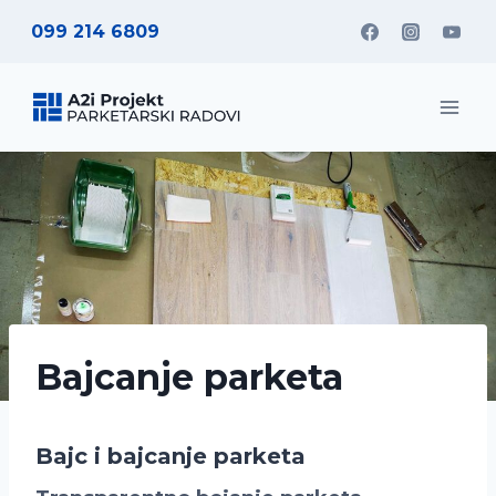
Skip
099 214 6809
to
content
Bajcanje parketa
Bajc i bajcanje parketa