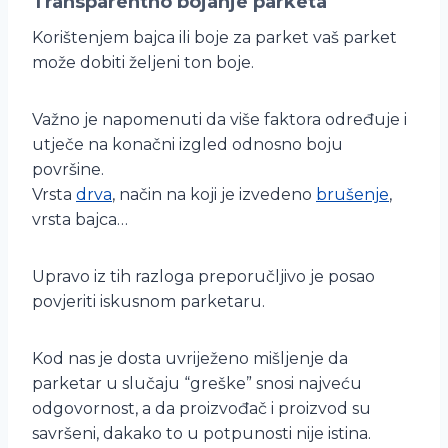
Transparentno bojanje parketa
Korištenjem bajca ili boje za parket vaš parket
može dobiti željeni ton boje.
Važno je napomenuti da više faktora određuje i
utječe na konačni izgled odnosno boju
površine.
Vrsta
drva
, način na koji je izvedeno
brušenje
,
vrsta bajca…
Upravo iz tih razloga preporučljivo je posao
povjeriti iskusnom parketaru.
Kod nas je dosta uvriježeno mišljenje da
parketar u slučaju “greške” snosi najveću
odgovornost, a da proizvođač i proizvod su
savršeni, dakako to u potpunosti nije istina.