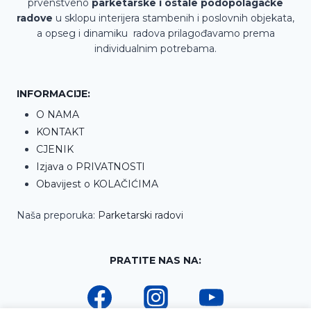
prvenstveno
parketarske i ostale podopolagačke
radove
u sklopu interijera stambenih i poslovnih objekata,
a opseg i dinamiku radova prilagođavamo prema
individualnim potrebama.
INFORMACIJE:
O NAMA
KONTAKT
CJENIK
Izjava o PRIVATNOSTI
Obavijest o KOLAČIĆIMA
Naša preporuka:
Parketarski radovi
PRATITE NAS NA: